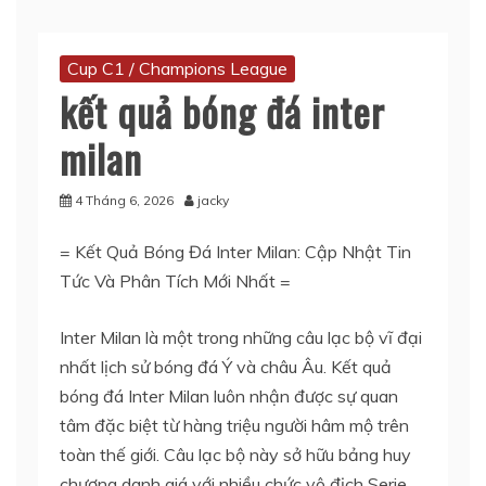
Cup C1 / Champions League
kết quả bóng đá inter
milan
4 Tháng 6, 2026
jacky
= Kết Quả Bóng Đá Inter Milan: Cập Nhật Tin
Tức Và Phân Tích Mới Nhất =
Inter Milan là một trong những câu lạc bộ vĩ đại
nhất lịch sử bóng đá Ý và châu Âu. Kết quả
bóng đá Inter Milan luôn nhận được sự quan
tâm đặc biệt từ hàng triệu người hâm mộ trên
toàn thế giới. Câu lạc bộ này sở hữu bảng huy
chương danh giá với nhiều chức vô địch Serie