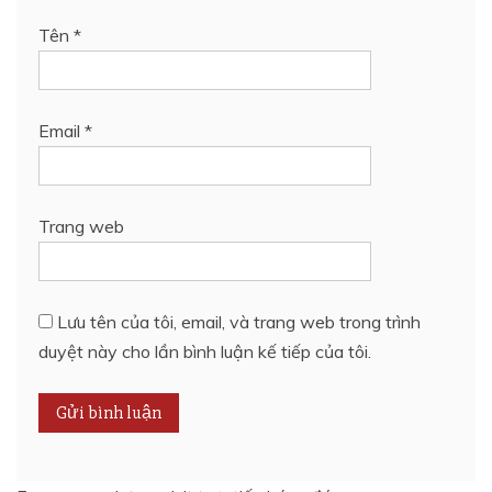
Tên
*
Email
*
Trang web
Lưu tên của tôi, email, và trang web trong trình
duyệt này cho lần bình luận kế tiếp của tôi.