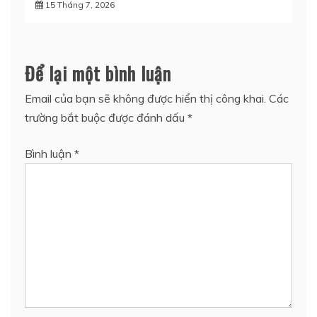
15 Tháng 7, 2026
Để lại một bình luận
Email của bạn sẽ không được hiển thị công khai.
Các
trường bắt buộc được đánh dấu
*
Bình luận
*