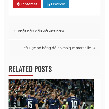
Pinterest
Linkedin
Điều
nhật bản đấu với việt nam
hướng
câu lạc bộ bóng đá olympique marseille
bài
viết
RELATED POSTS