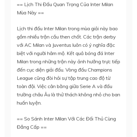
== Lịch Thi Đấu Quan Trọng Của Inter Milan
Mùa Này ==
Lịch thi đấu Inter Milan trong mùa giải này bao
gồm nhiều trận cầu then chốt. Các trận derby
với AC Milan và Juventus luôn có ý nghĩa đặc
biệt với người hâm mộ. Kết quả bóng đá Inter
Milan trong những trận này ảnh hưởng trực tiếp
đến cục diện giải đấu. Vòng đấu Champions
League cũng đòi hỏi sự tập trung cao độ từ
toàn đội. Việc cân bằng giữa Serie A và đấu
trường châu Âu là thử thách không nhỏ cho ban
huấn luyện.
== So Sánh Inter Milan Với Các Đối Thủ Cùng
Đẳng Cấp ==