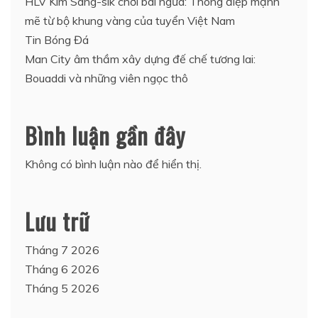
HLV Kim Sang-sik chơi bài ngửa: Thông điệp mạnh
mẽ từ bộ khung vàng của tuyển Việt Nam
Tin Bóng Đá
Man City âm thầm xây dựng đế chế tương lai:
Bouaddi và những viên ngọc thô
Bình luận gần đây
Không có bình luận nào để hiển thị.
Lưu trữ
Tháng 7 2026
Tháng 6 2026
Tháng 5 2026