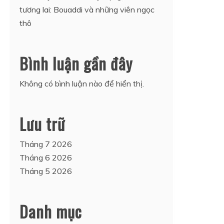
tương lai: Bouaddi và những viên ngọc
thô
Bình luận gần đây
Không có bình luận nào để hiển thị.
Lưu trữ
Tháng 7 2026
Tháng 6 2026
Tháng 5 2026
Danh mục