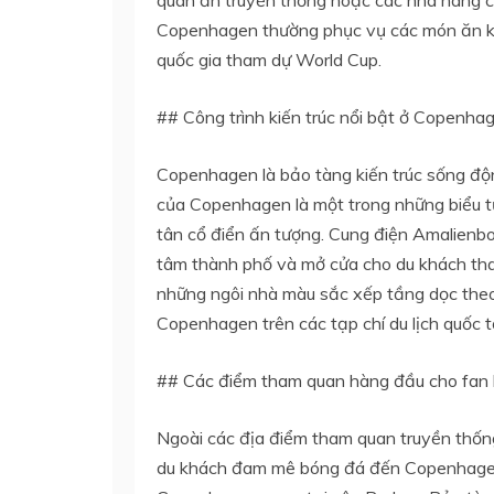
quán ăn truyền thống hoặc các nhà hàng 
Copenhagen thường phục vụ các món ăn kế
quốc gia tham dự World Cup.
## Công trình kiến trúc nổi bật ở Copenha
Copenhagen là bảo tàng kiến trúc sống độn
của Copenhagen là một trong những biểu 
tân cổ điển ấn tượng. Cung điện Amalienbo
tâm thành phố và mở cửa cho du khách th
những ngôi nhà màu sắc xếp tầng dọc theo
Copenhagen trên các tạp chí du lịch quốc t
## Các điểm tham quan hàng đầu cho fan
Ngoài các địa điểm tham quan truyền thốn
du khách đam mê bóng đá đến Copenhagen