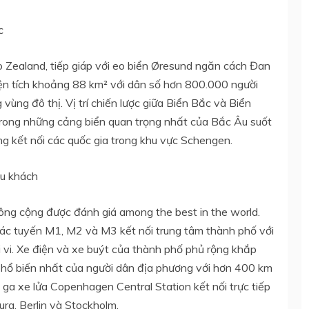
c
Zealand, tiếp giáp với eo biển Øresund ngăn cách Đan
n tích khoảng 88 km² với dân số hơn 800.000 người
 vùng đô thị. Vị trí chiến lược giữa Biển Bắc và Biển
trong những cảng biển quan trọng nhất của Bắc Âu suốt
ông kết nối các quốc gia trong khu vực Schengen.
du khách
ng cộng được đánh giá among the best in the world.
ác tuyến M1, M2 và M3 kết nối trung tâm thành phố với
vi. Xe điện và xe buýt của thành phố phủ rộng khắp
 phổ biến nhất của người dân địa phương với hơn 400 km
 ga xe lửa Copenhagen Central Station kết nối trực tiếp
rg, Berlin và Stockholm.