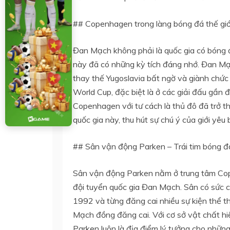
## Copenhagen trong làng bóng đá thế giớ
Đan Mạch không phải là quốc gia có bóng 
này đã có những kỳ tích đáng nhớ. Đan M
thay thế Yugoslavia bất ngờ và giành chứ
World Cup, đặc biệt là ở các giải đấu gần 
Copenhagen với tư cách là thủ đô đã trở t
quốc gia này, thu hút sự chú ý của giới yê
## Sân vận động Parken – Trái tim bóng 
Sân vận động Parken nằm ở trung tâm Co
đội tuyển quốc gia Đan Mạch. Sân có sức
1992 và từng đăng cai nhiều sự kiện thể t
Mạch đồng đăng cai. Với cơ sở vật chất hi
Parken luôn là địa điểm lý tưởng cho những