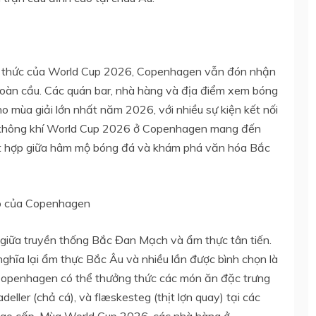
nh thức của World Cup 2026, Copenhagen vẫn đón nhận
toàn cầu. Các quán bar, nhà hàng và địa điểm xem bóng
 mùa giải lớn nhất năm 2026, với nhiều sự kiện kết nối
ầu không khí World Cup 2026 ở Copenhagen mang đến
ết hợp giữa hâm mộ bóng đá và khám phá văn hóa Bắc
o của Copenhagen
 giữa truyền thống Bắc Đan Mạch và ẩm thực tân tiến.
nghĩa lại ẩm thực Bắc Âu và nhiều lần được bình chọn là
 Copenhagen có thể thưởng thức các món ăn đặc trưng
deller (chả cá), và flæskesteg (thịt lợn quay) tại các