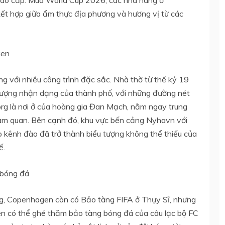
cao cấp. Mùa World Cup 2026, các nhà hàng ở
t hợp giữa ẩm thực địa phương và hương vị từ các
gen
g với nhiều công trình đặc sắc. Nhà thờ từ thế kỷ 19
tượng nhận dạng của thành phố, với những đường nét
rg là nơi ở của hoàng gia Đan Mạch, nằm ngay trung
am quan. Bên cạnh đó, khu vực bến cảng Nyhavn với
 kênh đào đã trở thành biểu tượng không thể thiếu của
ế.
 bóng đá
g, Copenhagen còn có Bảo tàng FIFA ở Thụy Sĩ, nhưng
 có thể ghé thăm bảo tàng bóng đá của câu lạc bộ FC