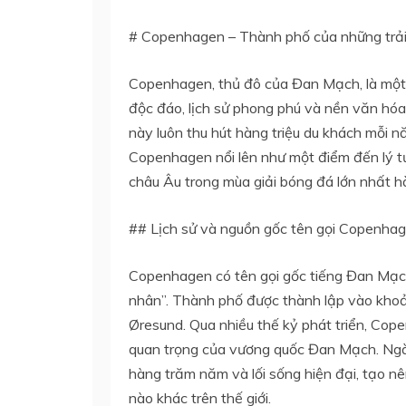
# Copenhagen – Thành phố của những trải
Copenhagen, thủ đô của Đan Mạch, là một 
độc đáo, lịch sử phong phú và nền văn hóa s
này luôn thu hút hàng triệu du khách mỗi
Copenhagen nổi lên như một điểm đến lý 
châu Âu trong mùa giải bóng đá lớn nhất hà
## Lịch sử và nguồn gốc tên gọi Copenha
Copenhagen có tên gọi gốc tiếng Đan Mạc
nhân”. Thành phố được thành lập vào khoả
Øresund. Qua nhiều thế kỷ phát triển, Cop
quan trọng của vương quốc Đan Mạch. Ngày 
hàng trăm năm và lối sống hiện đại, tạo n
nào khác trên thế giới.