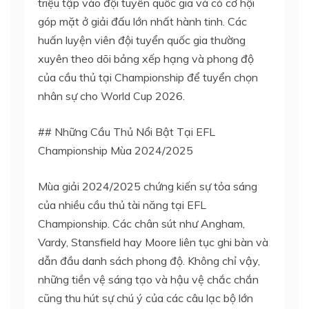
triệu tập vào đội tuyển quốc gia và có cơ hội
góp mặt ở giải đấu lớn nhất hành tinh. Các
huấn luyện viên đội tuyển quốc gia thường
xuyên theo dõi bảng xếp hạng và phong độ
của cầu thủ tại Championship để tuyển chọn
nhân sự cho World Cup 2026.
## Những Cầu Thủ Nổi Bật Tại EFL
Championship Mùa 2024/2025
Mùa giải 2024/2025 chứng kiến sự tỏa sáng
của nhiều cầu thủ tài năng tại EFL
Championship. Các chân sút như Angham,
Vardy, Stansfield hay Moore liên tục ghi bàn và
dẫn đầu danh sách phong độ. Không chỉ vậy,
những tiền vệ sáng tạo và hậu vệ chắc chắn
cũng thu hút sự chú ý của các câu lạc bộ lớn