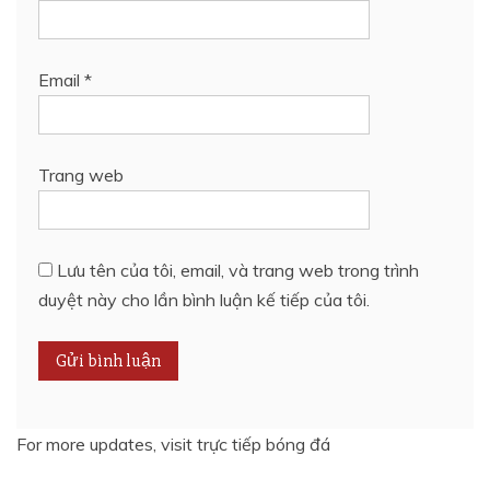
Email
*
Trang web
Lưu tên của tôi, email, và trang web trong trình
duyệt này cho lần bình luận kế tiếp của tôi.
For more updates, visit
trực tiếp bóng đá