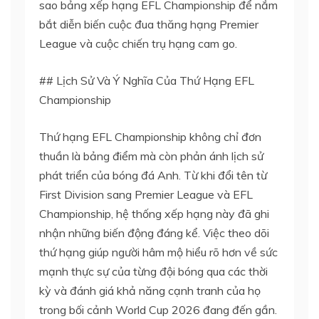
sao bảng xếp hạng EFL Championship để nắm
bắt diễn biến cuộc đua thăng hạng Premier
League và cuộc chiến trụ hạng cam go.
## Lịch Sử Và Ý Nghĩa Của Thứ Hạng EFL
Championship
Thứ hạng EFL Championship không chỉ đơn
thuần là bảng điểm mà còn phản ánh lịch sử
phát triển của bóng đá Anh. Từ khi đổi tên từ
First Division sang Premier League và EFL
Championship, hệ thống xếp hạng này đã ghi
nhận những biến động đáng kể. Việc theo dõi
thứ hạng giúp người hâm mộ hiểu rõ hơn về sức
mạnh thực sự của từng đội bóng qua các thời
kỳ và đánh giá khả năng cạnh tranh của họ
trong bối cảnh World Cup 2026 đang đến gần.