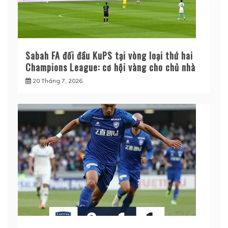
Sabah FA đối đầu KuPS tại vòng loại thứ hai
Champions League: cơ hội vàng cho chủ nhà
20 Tháng 7, 2026