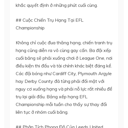
khắc quyết định ở những phút cuối cùng.
## Cuộc Chiến Trụ Hạng Tại EFL
Championship
Không chỉ cuộc đua thăng hạng, chiến tranh trụ
hạng cũng diễn ra vô cùng gay cấn. Ba đội xếp
cuối bảng sẽ phải xuống chơi ở League One, nơi
điều kiện thi đấu và tài chính khác biệt đáng kể.
Các đội bóng như Cardiff City, Plymouth Argyle
hay Derby County đã từng phải đối mặt với
nguy cơ xuống hạng và phải nỗ lực rất nhiều để
trụ lại giải đấu. Bảng xếp hạng EFL
Championship mỗi tuần cho thấy sự thay đổi
liên tục ở nhóm cuối bảng.
## Phân Tích Phong Độ Của Leeds United