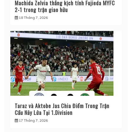
Machida Zelvia thắng kịch tính Fujieda MYFC
2-1 trong trận giao hữu
18 Tháng 7, 2026
Taraz và Aktobe Jas Chia Điểm Trong Trận
Cầu Nảy Lửa Tại 1.Division
17 Tháng 7, 2026