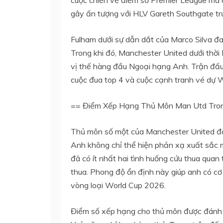
cuộc chiến về điểm số Premier League mà 
gây ấn tượng với HLV Gareth Southgate t
Fulham dưới sự dẫn dắt của Marco Silva đan
Trong khi đó, Manchester United dưới thời E
vị thế hàng đầu Ngoại hạng Anh. Trận đấu 
cuộc đua top 4 và cuộc cạnh tranh vé dự 
== Điểm Xếp Hạng Thủ Môn Man Utd Tron
Thủ môn số một của Manchester United đã
Anh không chỉ thể hiện phản xạ xuất sắc 
đã có ít nhất hai tình huống cứu thua quan
thua. Phong độ ổn định này giúp anh có cơ 
vòng loại World Cup 2026.
Điểm số xếp hạng cho thủ môn được đánh gi