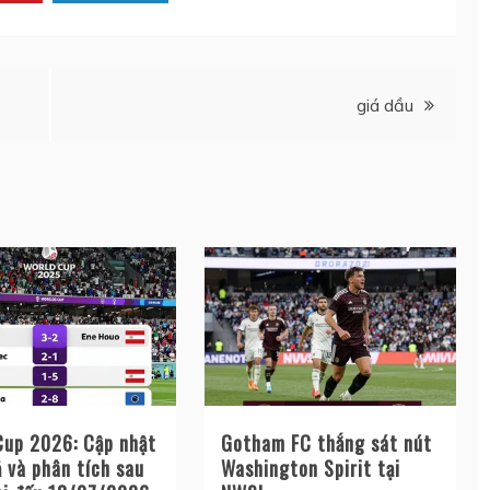
giá dầu
Cup 2026: Cập nhật
Gotham FC thắng sát nút
 và phân tích sau
Washington Spirit tại