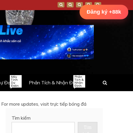
Đăng ký +88k
Máy
Phân
Tính
Tích &
Dự Đoán
Phân Tích & Nhận Định
Dự
Nhận
Đoán
Định
For more updates, visit
trực tiếp bóng đá
Tìm kiếm
Tìm