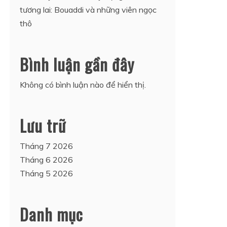
tương lai: Bouaddi và những viên ngọc
thô
Bình luận gần đây
Không có bình luận nào để hiển thị.
Lưu trữ
Tháng 7 2026
Tháng 6 2026
Tháng 5 2026
Danh mục