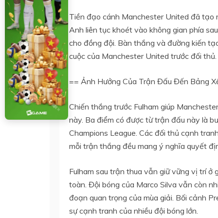
Tiền đạo cánh Manchester United đã tạo ra
Anh liên tục khoét vào không gian phía s
cho đồng đội. Bàn thắng và đường kiến tạ
cuộc của Manchester United trước đối thủ.
== Ảnh Hưởng Của Trận Đấu Đến Bảng Xế
Chiến thắng trước Fulham giúp Manchester 
này. Ba điểm có được từ trận đấu này là bư
Champions League. Các đối thủ cạnh tranh 
mỗi trận thắng đều mang ý nghĩa quyết địn
Fulham sau trận thua vẫn giữ vững vị trí 
toàn. Đội bóng của Marco Silva vẫn còn nhiề
đoạn quan trọng của mùa giải. Bối cảnh Pre
sự cạnh tranh của nhiều đội bóng lớn.