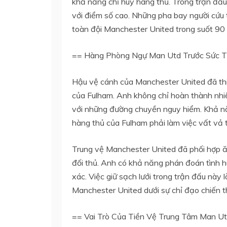
khả năng chỉ huy hàng thủ. Trong trận đấ
với điểm số cao. Những pha bay người cứu 
toàn đội Manchester United trong suốt 90 
== Hàng Phòng Ngự Man Utd Trước Sức T
Hậu vệ cánh của Manchester United đã thi
của Fulham. Anh không chỉ hoàn thành nhi
với những đường chuyền nguy hiểm. Khả năn
hàng thủ của Fulham phải làm việc vất vả t
Trung vệ Manchester United đã phối hợp ăn
đối thủ. Anh có khả năng phán đoán tình 
xác. Việc giữ sạch lưới trong trận đấu nà
Manchester United dưới sự chỉ đạo chiến t
== Vai Trò Của Tiền Vệ Trung Tâm Man U