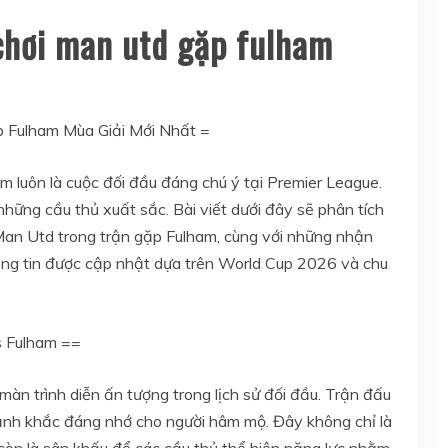
chơi man utd gặp fulham
 Fulham Mùa Giải Mới Nhất =
 luôn là cuộc đối đầu đáng chú ý tại Premier League.
hững cầu thủ xuất sắc. Bài viết dưới đây sẽ phân tích
 Man Utd trong trận gặp Fulham, cùng với những nhận
ng tin được cập nhật dựa trên World Cup 2026 và chu
s Fulham ==
àn trình diễn ấn tượng trong lịch sử đối đầu. Trận đấu
ảnh khắc đáng nhớ cho người hâm mộ. Đây không chỉ là