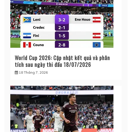
World Cup 2026: Cập nhật kết quả và phân
tích sau ngày thi đấu 18/07/2026
18 Tháng 7, 2026