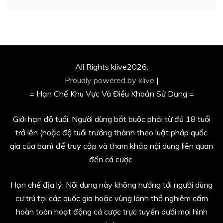
All Rights klive2026.
Proudly powered by klive
|
= Hạn Chế Khu Vực Và Điều Khoản Sử Dụng =
Giới hạn độ tuổi: Người dùng bắt buộc phải từ đủ 18 tuổi
trở lên (hoặc độ tuổi trưởng thành theo luật pháp quốc
gia của bạn) để truy cập và tham khảo nội dung liên quan
đến cá cược.
Hạn chế địa lý: Nội dung này không hướng tới người dùng
cư trú tại các quốc gia hoặc vùng lãnh thổ nghiêm cấm
hoàn toàn hoạt động cá cược trực tuyến dưới mọi hình