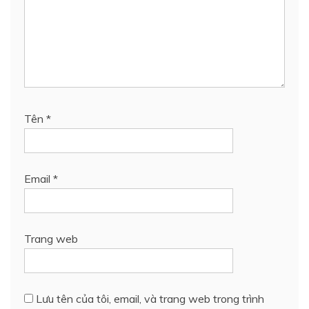
Tên
*
Email
*
Trang web
Lưu tên của tôi, email, và trang web trong trình