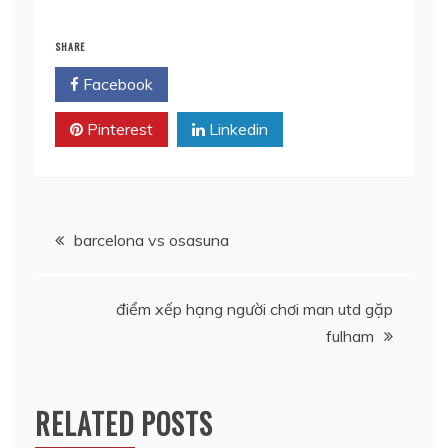
SHARE
Facebook
Twitter
Pinterest
Linkedin
Điều
barcelona vs osasuna
hướng
điểm xếp hạng người chơi man utd gặp
bài
fulham
viết
RELATED POSTS