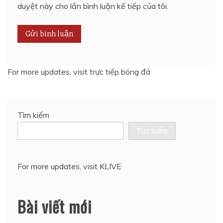
duyệt này cho lần bình luận kế tiếp của tôi.
For more updates, visit
trực tiếp bóng đá
Tìm kiếm
Tìm kiếm
For more updates, visit
KLIVE
Bài viết mới