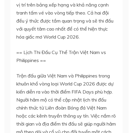
vị trí trên bảng xếp hạng và khả năng cạnh
tranh tấm vé vào vòng tiếp theo. Cả hai đội
đều ý thức được tầm quan trọng và sẽ thi đấu
với quyết tâm cao nhất để có thể hiện thực
hóa giấc mơ World Cup 2026.
== Lịch Thi Đấu Cụ Thể Trận Việt Nam vs
Philippines ==
Trận đấu giữa Việt Nam và Philippines trong
khuôn khổ vòng loại World Cup 2026 được dự
kiến diễn ra vào thời điểm FIFA Days phù hợp.
Người hâm mộ có thể cập nhật lịch thi đấu
chính thức từ Liên đoàn Bóng đá Việt Nam
hoặc các kênh truyền thông uy tín. Việc nắm rõ
thời gian và địa điểm thi đấu sẽ giúp người hâm
mộ theo dõi và cổ vũ cho đội tuyển một cách