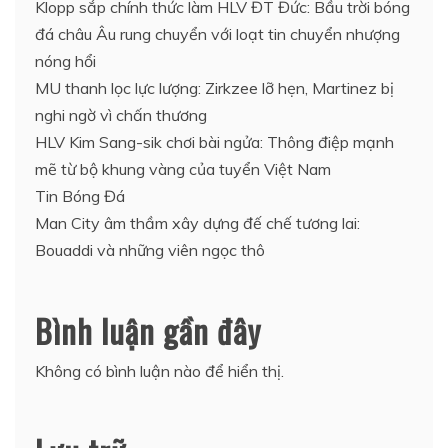
Klopp sắp chính thức làm HLV ĐT Đức: Bầu trời bóng
đá châu Âu rung chuyển với loạt tin chuyển nhượng
nóng hổi
MU thanh lọc lực lượng: Zirkzee lỡ hẹn, Martinez bị
nghi ngờ vì chấn thương
HLV Kim Sang-sik chơi bài ngửa: Thông điệp mạnh
mẽ từ bộ khung vàng của tuyển Việt Nam
Tin Bóng Đá
Man City âm thầm xây dựng đế chế tương lai:
Bouaddi và những viên ngọc thô
Bình luận gần đây
Không có bình luận nào để hiển thị.