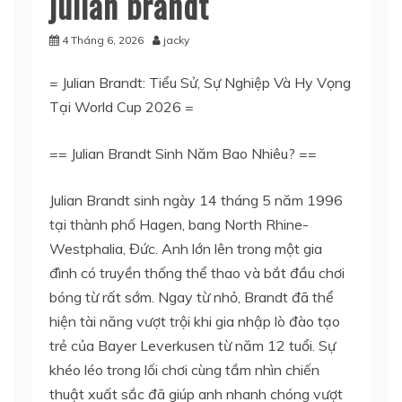
julian brandt
4 Tháng 6, 2026
jacky
= Julian Brandt: Tiểu Sử, Sự Nghiệp Và Hy Vọng
Tại World Cup 2026 =
== Julian Brandt Sinh Năm Bao Nhiêu? ==
Julian Brandt sinh ngày 14 tháng 5 năm 1996
tại thành phố Hagen, bang North Rhine-
Westphalia, Đức. Anh lớn lên trong một gia
đình có truyền thống thể thao và bắt đầu chơi
bóng từ rất sớm. Ngay từ nhỏ, Brandt đã thể
hiện tài năng vượt trội khi gia nhập lò đào tạo
trẻ của Bayer Leverkusen từ năm 12 tuổi. Sự
khéo léo trong lối chơi cùng tầm nhìn chiến
thuật xuất sắc đã giúp anh nhanh chóng vượt