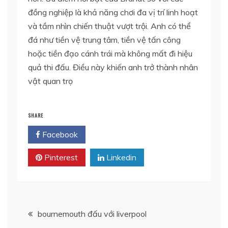
đồng nghiệp là khả năng chơi đa vị trí linh hoạt
và tầm nhìn chiến thuật vượt trội. Anh có thể
đá như tiền vệ trung tâm, tiền vệ tấn công
hoặc tiền đạo cánh trái mà không mất đi hiệu
quả thi đấu. Điều này khiến anh trở thành nhân
vật quan trọ
SHARE
Facebook
Twitter
Pinterest
Linkedin
Điều
bournemouth đấu với liverpool