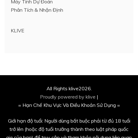
Máy Tính Dự Đoán
Phân Tích & Nhận Định
KLIVE
All Rights klive2026.
Proudly powered by klive
|
= Hạn Chế Khu Vực Và Điều Khoản Sử Dụng =
Giới hạn độ tuổi: Người dùng bắt buộc phải từ đủ 18 tuổi
trở lên (hoặc độ tuổi trưởng thành theo luật pháp quốc
gia của bạn) để truy cập và tham khảo nội dung liên quan