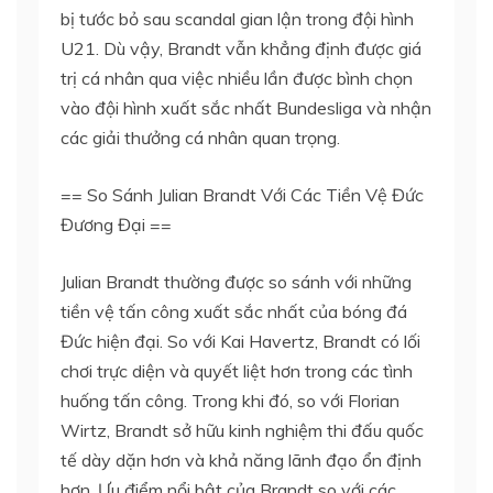
bị tước bỏ sau scandal gian lận trong đội hình
U21. Dù vậy, Brandt vẫn khẳng định được giá
trị cá nhân qua việc nhiều lần được bình chọn
vào đội hình xuất sắc nhất Bundesliga và nhận
các giải thưởng cá nhân quan trọng.
== So Sánh Julian Brandt Với Các Tiền Vệ Đức
Đương Đại ==
Julian Brandt thường được so sánh với những
tiền vệ tấn công xuất sắc nhất của bóng đá
Đức hiện đại. So với Kai Havertz, Brandt có lối
chơi trực diện và quyết liệt hơn trong các tình
huống tấn công. Trong khi đó, so với Florian
Wirtz, Brandt sở hữu kinh nghiệm thi đấu quốc
tế dày dặn hơn và khả năng lãnh đạo ổn định
hơn. Ưu điểm nổi bật của Brandt so với các