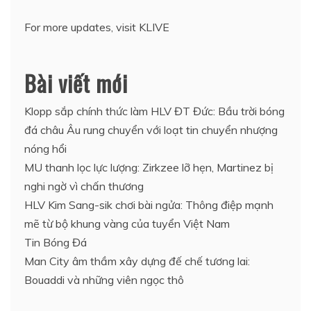
For more updates, visit
KLIVE
Bài viết mới
Klopp sắp chính thức làm HLV ĐT Đức: Bầu trời bóng
đá châu Âu rung chuyển với loạt tin chuyển nhượng
nóng hổi
MU thanh lọc lực lượng: Zirkzee lỡ hẹn, Martinez bị
nghi ngờ vì chấn thương
HLV Kim Sang-sik chơi bài ngửa: Thông điệp mạnh
mẽ từ bộ khung vàng của tuyển Việt Nam
Tin Bóng Đá
Man City âm thầm xây dựng đế chế tương lai:
Bouaddi và những viên ngọc thô