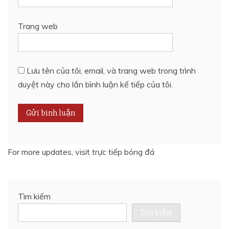
Trang web
Lưu tên của tôi, email, và trang web trong trình
duyệt này cho lần bình luận kế tiếp của tôi.
For more updates, visit
trực tiếp bóng đá
Tìm kiếm
Tìm kiếm