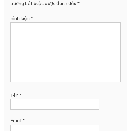
trường bắt buộc được đánh dấu
*
Bình luận
*
Tên
*
Email
*