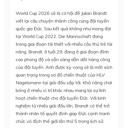
World Cup 2026 sẽ là cơ hội để Julian Brandt
viết lại câu chuyện thành công cùng đội tuyển
quốc gia Đức. Sau kết quả không như mong đợi
tại World Cup 2022, Die Mannschaft đang
trong giai đoạn tái thiết với nhiều cầu thủ trẻ tài
năng. Brandt, ở tuổi 29, đang ở giai đoạn đỉnh
cao phong độ và sẵn sàng dẫn dắt hàng công
của đội tuyển. Anh được kỳ vọng sẽ là mắt xích
quan trọng trong sơ đồ chiến thuật của HLV
Nagelsmann tại giải đấu sắp tới. Khả năng chơi
bóng ở nhiều vị trí khác nhau mang lại sự linh
hoạt chiến thuật cho đội tuyển Đức. Với kinh
nghiệm từ nhiều giải đấu lớn, Brandt có thể trở
thành nhân tố quyết định giúp Đức cạnh tranh
chức vô địch thế giới lần thứ 5 trong lịch sử.