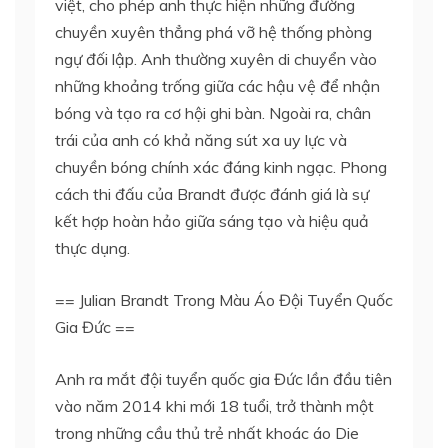
việt, cho phép anh thực hiện những đường
chuyền xuyên thẳng phá vỡ hệ thống phòng
ngự đối lập. Anh thường xuyên di chuyển vào
những khoảng trống giữa các hậu vệ để nhận
bóng và tạo ra cơ hội ghi bàn. Ngoài ra, chân
trái của anh có khả năng sút xa uy lực và
chuyền bóng chính xác đáng kinh ngạc. Phong
cách thi đấu của Brandt được đánh giá là sự
kết hợp hoàn hảo giữa sáng tạo và hiệu quả
thực dụng.
== Julian Brandt Trong Màu Áo Đội Tuyển Quốc
Gia Đức ==
Anh ra mắt đội tuyển quốc gia Đức lần đầu tiên
vào năm 2014 khi mới 18 tuổi, trở thành một
trong những cầu thủ trẻ nhất khoác áo Die