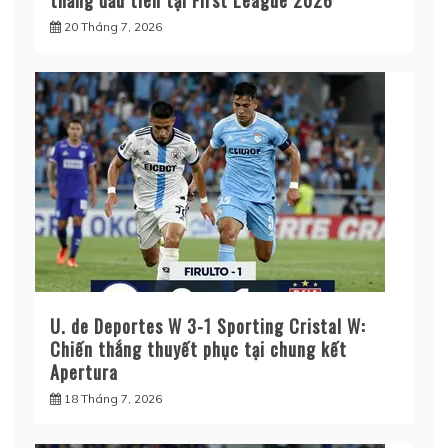
20 Tháng 7, 2026
U. de Deportes W 3-1 Sporting Cristal W:
Chiến thắng thuyết phục tại chung kết
Apertura
18 Tháng 7, 2026